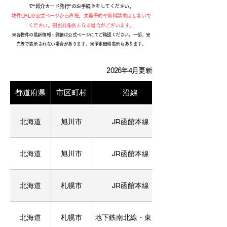
で“紹介カード発行”のお手続きをしてください。
物件URLの公式ページから直接、来場予約や資料請求はしないで
ください。割引対象外となる場合がございます。
​※各物件の最新情報・詳細は公式ページにてご確認ください。一部、完
売等で表示されない場合があります。※予定価格表示もあります。
2026年4月更新
都道府県
市区町村
沿線
北海道
旭川市
JR函館本線
北海道
旭川市
JR函館本線
北海道
札幌市
JR函館本線
北海道
札幌市
地下鉄南北線・東豊線