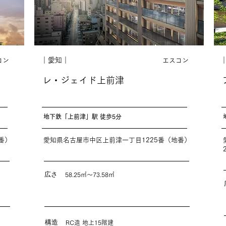
｜愛知｜
コン
エスコン
レ・ジェイド上前津
地下鉄「上前津」駅 徒歩5分
番）
愛知県名古屋市中区上前津一丁目1225番（地番）
広さ
58.25㎡〜73.58㎡
構造
RC造 地上15階建