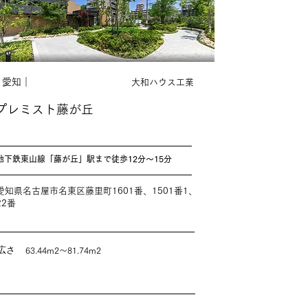
｜愛知｜
大和ハウス工業
プレミスト藤が丘
地下鉄東山線「藤が丘」駅まで徒歩12分～15分
愛知県名古屋市名東区藤里町1601番、1501番1、
22番
広さ
63.44m2～81.74m2