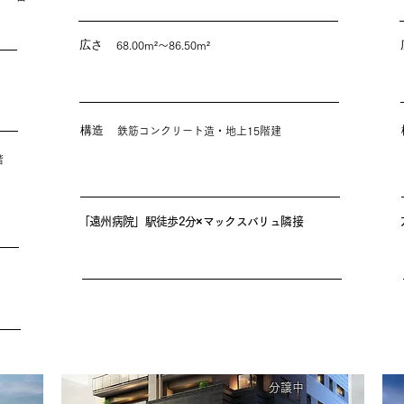
）
広さ
68.00m²～86.50m²
構造
鉄筋コンクリート造・地上15階建
階
「遠州病院」駅徒歩2分×マックスバリュ隣接
分譲中