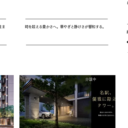
住ま
時を超える豊かさへ。華やぎと静けさが響和する。
分譲中