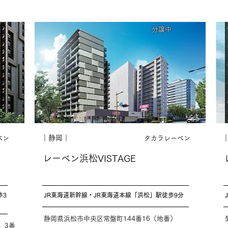
分譲中
｜静岡｜
ベン
タカラレーベン
レーベン浜松VISTAGE
歩3
JR東海道新幹線・JR東海道本線「浜松」駅徒歩9分
静岡県浜松市中央区常盤町144番16（地番）
、3番