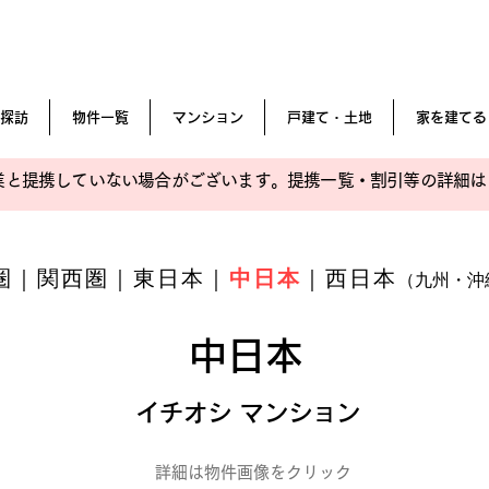
探訪
物件一覧
マンション
戸建て・土地
家を建てる
業と提携していない場合がございます。提携一覧・割引等の詳細は
圏
｜
関西圏
｜
東日本
｜
中日本
｜
西日本
（九州・沖
中日本
イチオシ マンション
詳細は物件画像をクリック