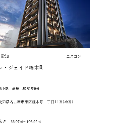
｜愛知｜
エスコン
レ・ジェイド橦木町
地下鉄「高岳」駅 徒歩9分
愛知県名古屋市東区橦木町一丁目11番(地番)
広さ
66.07㎡〜106.92㎡