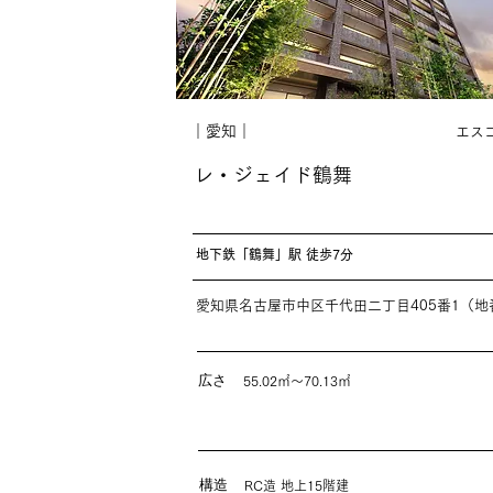
｜愛知｜
エス
レ・ジェイド鶴舞
地下鉄「鶴舞」駅 徒歩7分
愛知県名古屋市中区千代田二丁目405番1（地
広さ
55.02㎡〜70.13㎡
構造
RC造 地上15階建