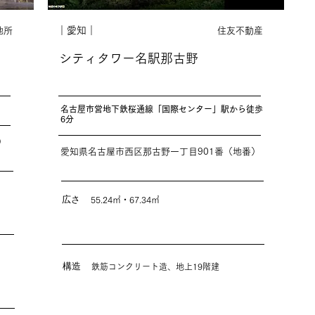
｜愛知｜
地所
住友不動産
シティタワー名駅那古野
名古屋市営地下鉄桜通線「国際センター」駅から徒歩
6分
）
愛知県名古屋市西区那古野一丁目901番（地番）
広さ
55.24㎡・67.34㎡
構造
鉄筋コンクリート造、地上19階建