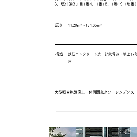
3、塩付通3丁目1番4、1番18、1番19（地番
広さ
44.29m²～134.65m²
構造
鉄筋コンクリート造一部鉄骨造・地上17
建
大型照合施設直上一体再開発タワーレジデンス
分譲中