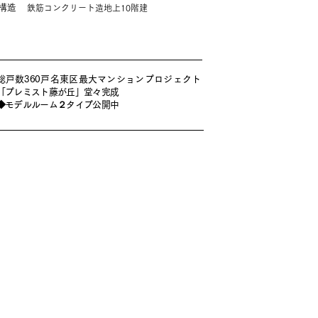
構造
鉄筋コンクリート造地上10階建
総戸数360戸名東区最大マンションプロジェクト
「プレミスト藤が丘」堂々完成
◆モデルルーム２タイプ公開中