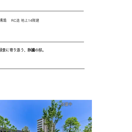
構造
RC造 地上14階建
緑景に寄り添う、静謐の邸。
分譲中