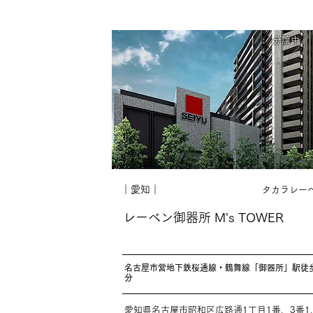
分譲中
｜愛知｜
タカラレー
レーベン御器所 M's TOWER
名古屋市営地下鉄桜通線・鶴舞線「御器所」駅徒
分
愛知県名古屋市昭和区広路通1丁目1番、3番1