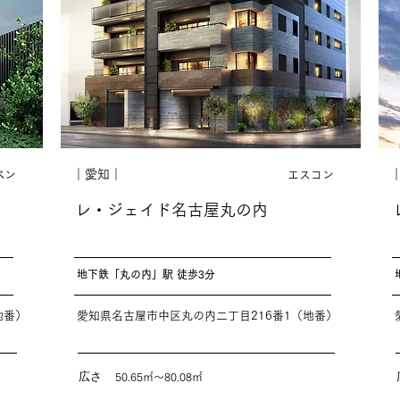
｜愛知｜
ベン
エスコン
レ・ジェイド名古屋丸の内
地下鉄「丸の内」駅 徒歩3分
地番）
愛知県名古屋市中区丸の内二丁目216番1（地番）
広さ
50.65㎡〜80.08㎡