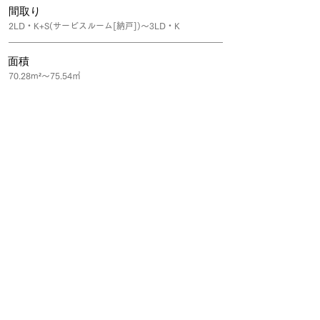
間取り
2LD・K+S(サービスルーム[納戸])～3LD・K
面積
70.28m²～75.54㎡
公式サイト
来場予約・資料請求は所属するグループ会社の不動産窓口会社を通
して「紹介カード」を発行頂くことで、
ご成約時に割引等の特典が受けられます。ぜひご活用ください。
「おウチのはなしサイト」を見たとお伝え頂くとスムーズです。
​※紹介カードの発行がない場合、割引特典が受けられない場合がご
ざいます。
https://www.sumitomo-rd-
mansion.jp/shuto/ch_takenotsuka/
｜ご注意｜一部協賛企業と提携していない場合がございま
す。詳細はリンク元の窓口会社にてご確認ください。