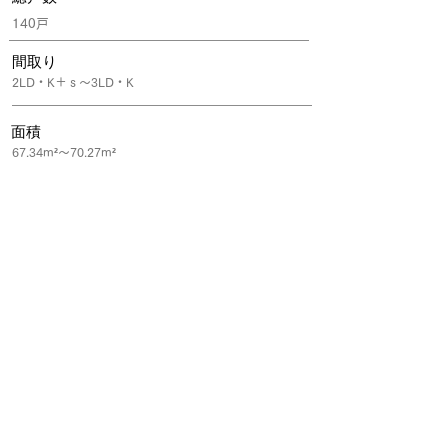
140戸
間取り
2LD・K＋ｓ～3LD・K
面積
67.34m²～70.27m²
公式サイト
来場予約・資料請求は所属するグループ会社の不動産窓口会社を通
して「紹介カード」を発行頂くことで、
ご成約時に割引等の特典が受けられます。ぜひご活用ください。
「おウチのはなしサイト」を見たとお伝え頂くとスムーズです。
​※紹介カードの発行がない場合、割引特典が受けられない場合がご
ざいます。
https://www.sumitomo-rd-
mansion.jp/shuto/hoshikawa/
｜ご注意｜一部協賛企業と提携していない場合がございま