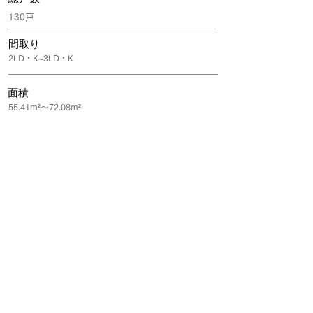
130戸
間取り
2LD・K~3LD・K
面積
55.41m²～72.08m²
公式サイト
来場予約・資料請求は所属するグループ会社の不動産窓口会社を通
して「紹介カード」を発行頂くことで、
ご成約時に割引等の特典が受けられます。ぜひご活用ください。
「おウチのはなしサイト」を見たとお伝え頂くとスムーズです。
​※紹介カードの発行がない場合、割引特典が受けられない場合がご
ざいます。
https://www.sumitomo-rd-
mansion.jp/shuto/kinshikouen/index.html
｜ご注意｜一部協賛企業と提携していない場合がございま