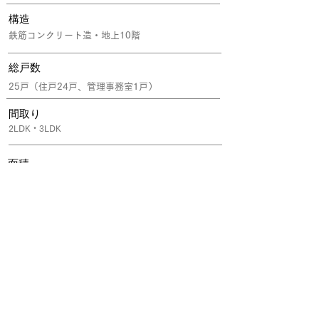
構造
鉄筋コンクリート造・地上10階
​総戸数
25戸（住戸24戸、管理事務室1戸）
間取り
2LDK・3LDK
面積
44.01㎡～90.30㎡
公式サイト
来場予約・資料請求は所属するグループ会社の不動産窓口会社を通
して「紹介カード」を発行頂くことで、
ご成約時に割引等の特典が受けられます。ぜひご活用ください。
「おウチのはなしサイト」を見たとお伝え頂くとスムーズです。
​※紹介カードの発行がない場合、割引特典が受けられない場合がご
ざいます。
https://www.meiwajisyo.co.jp/clio/945_Nihonbashi
/?waad=NBA5oHlk